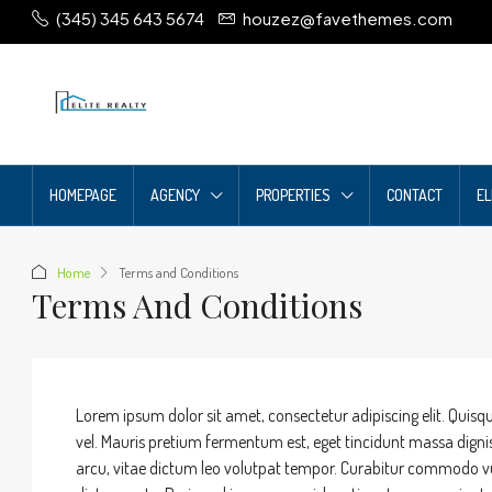
(345) 345 643 5674
houzez@favethemes.com
HOMEPAGE
AGENCY
PROPERTIES
CONTACT
EL
Home
Terms and Conditions
Terms And Conditions
Lorem ipsum dolor sit amet, consectetur adipiscing elit. Quisque ut
vel. Mauris pretium fermentum est, eget tincidunt massa digni
arcu, vitae dictum leo volutpat tempor. Curabitur commodo vu