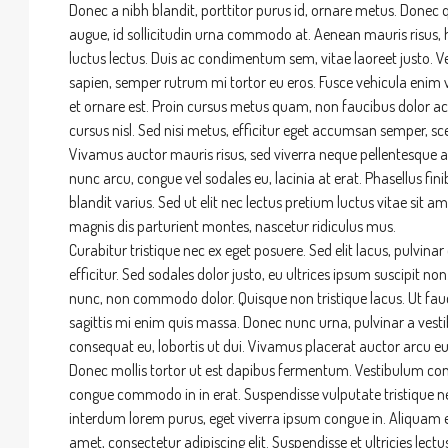
Donec a nibh blandit, porttitor purus id, ornare metus. Don
augue, id sollicitudin urna commodo at. Aenean mauris risus,
luctus lectus. Duis ac condimentum sem, vitae laoreet justo
sapien, semper rutrum mi tortor eu eros. Fusce vehicula enim vi
et ornare est. Proin cursus metus quam, non faucibus dolor ac
cursus nisl. Sed nisi metus, efficitur eget accumsan semper, sc
Vivamus auctor mauris risus, sed viverra neque pellentesque ac
nunc arcu, congue vel sodales eu, lacinia at erat. Phasellus finibu
blandit varius. Sed ut elit nec lectus pretium luctus vitae sit
magnis dis parturient montes, nascetur ridiculus mus.
Curabitur tristique nec ex eget posuere. Sed elit lacus, pulvinar 
efficitur. Sed sodales dolor justo, eu ultrices ipsum suscipit no
nunc, non commodo dolor. Quisque non tristique lacus. Ut fau
sagittis mi enim quis massa. Donec nunc urna, pulvinar a vest
consequat eu, lobortis ut dui. Vivamus placerat auctor arcu eu 
Donec mollis tortor ut est dapibus fermentum. Vestibulum convall
congue commodo in in erat. Suspendisse vulputate tristique ne
interdum lorem purus, eget viverra ipsum congue in. Aliquam 
amet, consectetur adipiscing elit. Suspendisse et ultricies lect