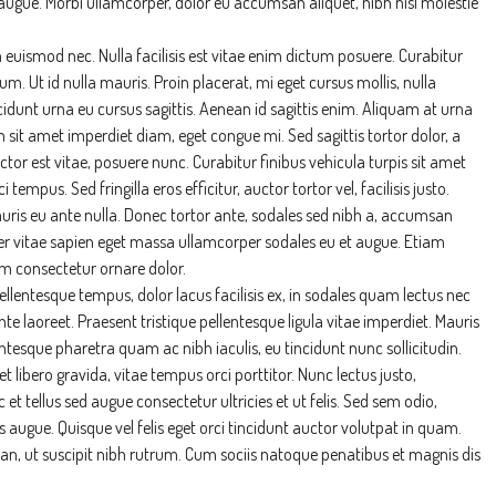
augue. Morbi ullamcorper, dolor eu accumsan aliquet, nibh nisl molestie
 euismod nec. Nulla facilisis est vitae enim dictum posuere. Curabitur
psum. Ut id nulla mauris. Proin placerat, mi eget cursus mollis, nulla
ncidunt urna eu cursus sagittis. Aenean id sagittis enim. Aliquam at urna
 sit amet imperdiet diam, eget congue mi. Sed sagittis tortor dolor, a
tor est vitae, posuere nunc. Curabitur finibus vehicula turpis sit amet
mpus. Sed fringilla eros efficitur, auctor tortor vel, facilisis justo.
uris eu ante nulla. Donec tortor ante, sodales sed nibh a, accumsan
Price
$499,990
d, MN 55109
ger vitae sapien eget massa ullamcorper sodales eu et augue. Etiam
um consectetur ornare dolor.
Ramsey County,
 pellentesque tempus, dolor lacus facilisis ex, in sodales quam lectus nec
7110 Marlowe Avenue NE, Otsego, MN 553
te laoreet. Praesent tristique pellentesque ligula vitae imperdiet. Mauris
Marlowe Avenue Northeast, Otsego, Wright County, Minne
tesque pharetra quam ac nibh iaculis, eu tincidunt nunc sollicitudin.
55301, United States
 libero gravida, vitae tempus orci porttitor. Nunc lectus justo,
4
4
3
2,402
 tellus sed augue consectetur ultricies et ut felis. Sed sem odio,
 augue. Quisque vel felis eget orci tincidunt auctor volutpat in quam.
 ut suscipit nibh rutrum. Cum sociis natoque penatibus et magnis dis