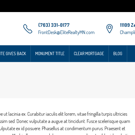
(763) 331-0177
11109 Z
FrontDesk@EliteRealtyMN.com
Champli
ITE GIVES BACK
MONUMENT TITLE
CLEAR MORTGAGE
BLOG
 lacinia ex. Curabitur iaculis elit lorem, vitae fringilla turpis ultricies
ssim sed. Donec vulputate a augue at tincidunt. Fusce scelerisque quam
lputate ex id posuere. Phasellus at condimentum purus. Praesent et