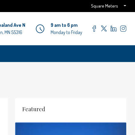
Square Meters
ealand Ave N
9 am to 6 pm
n, MN 55316
Monday to Friday
Featured