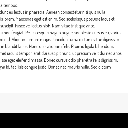
 a tempus.
dunt eu lectus in pharetra. Aenean consectetur nisi quis nulla
is lorem. Maecenas eget est enim. Sed scelerisque posuere lacus et
uscipit. Fusce vel lectus nibh. Nam vitae tristique ante.
uismod feugiat. Pellentesque magna augue, sodales id cursus eu, varius
eifend nisl. Aliquam ornare magna tincidunt urna dictum, vitae dignissim
in blandit lacus. Nunc quis aliquam felis. Proin id ligula bibendum,
met iaculis tempor, erat dui suscipit nunc, ut pretium velit dui nec ante.
se eget eleifend massa. Donec cursus odio pharetra felis dignissim,
na id, facilisis congue justo. Donec nec mauris nulla. Sed dictum