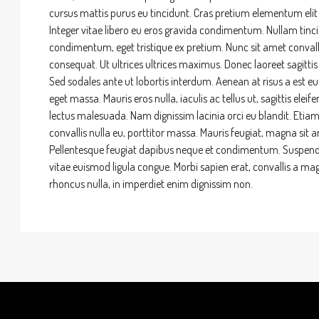
cursus mattis purus eu tincidunt. Cras pretium elementum elit
Integer vitae libero eu eros gravida condimentum. Nullam tinci
condimentum, eget tristique ex pretium. Nunc sit amet convall
consequat. Ut ultrices ultrices maximus. Donec laoreet sagittis s
Sed sodales ante ut lobortis interdum. Aenean at risus a est e
eget massa. Mauris eros nulla, iaculis ac tellus ut, sagittis el
lectus malesuada. Nam dignissim lacinia orci eu blandit. Etiam 
convallis nulla eu, porttitor massa. Mauris feugiat, magna sit a
Pellentesque feugiat dapibus neque et condimentum. Suspendis
vitae euismod ligula congue. Morbi sapien erat, convallis a mag
rhoncus nulla, in imperdiet enim dignissim non.