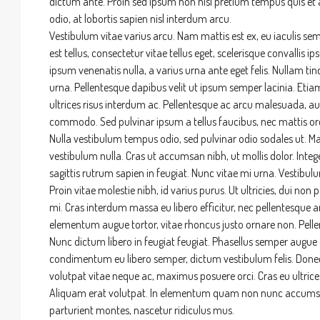
dictum ante. Proin sed ipsum non nisl pretium tempus quis et 
odio, at lobortis sapien nisl interdum arcu.
Vestibulum vitae varius arcu. Nam mattis est ex, eu iaculis sem
est tellus, consectetur vitae tellus eget, scelerisque convallis i
ipsum venenatis nulla, a varius urna ante eget felis. Nullam ti
urna. Pellentesque dapibus velit ut ipsum semper lacinia. Etiam
ultrices risus interdum ac. Pellentesque ac arcu malesuada, auc
Price
$649,999
commodo. Sed pulvinar ipsum a tellus faucibus, nec mattis orci te
Nulla vestibulum tempus odio, sed pulvinar odio sodales ut. Ma
979 Kohlman Lane, Maplewoo
vestibulum nulla. Cras ut accumsan nibh, ut mollis dolor. Inte
sagittis rutrum sapien in feugiat. Nunc vitae mi urna. Vestibul
979, North Kohlman Lane, Maplewood, 
Proin vitae molestie nibh, id varius purus. Ut ultricies, dui non
Minnesota, 55109, United States
mi. Cras interdum massa eu libero efficitur, nec pellentesque an
4
4
3
3,429
elementum augue tortor, vitae rhoncus justo ornare non. Pellen
Nunc dictum libero in feugiat feugiat. Phasellus semper augue et
condimentum eu libero semper, dictum vestibulum felis. Donec et
volutpat vitae neque ac, maximus posuere orci. Cras eu ultrices
Aliquam erat volutpat. In elementum quam non nunc accumsan,
parturient montes, nascetur ridiculus mus.