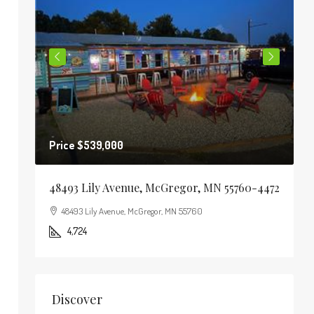
P
Price
$539,000
1
2
30
48493 Lily Avenue, McGregor, MN 55760-4472
M
sota,
48493 Lily Avenue, McGregor, MN 55760
4,724
Discover