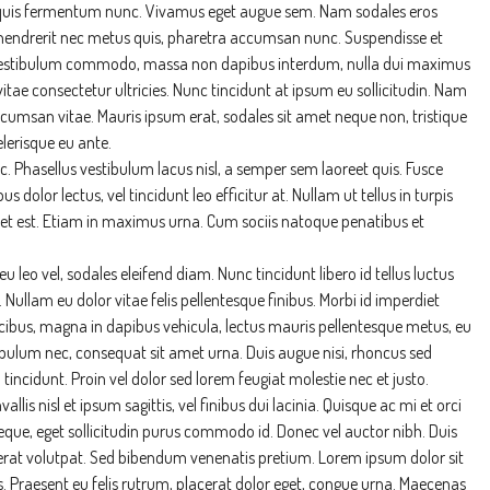
ec quis fermentum nunc. Vivamus eget augue sem. Nam sodales eros
 hendrerit nec metus quis, pharetra accumsan nunc. Suspendisse et
. Vestibulum commodo, massa non dapibus interdum, nulla dui maximus
tae consectetur ultricies. Nunc tincidunt at ipsum eu sollicitudin. Nam
cumsan vitae. Mauris ipsum erat, sodales sit amet neque non, tristique
elerisque eu ante.
. Phasellus vestibulum lacus nisl, a semper sem laoreet quis. Fusce
s dolor lectus, vel tincidunt leo efficitur at. Nullam ut tellus in turpis
 amet est. Etiam in maximus urna. Cum sociis natoque penatibus et
eu leo vel, sodales eleifend diam. Nunc tincidunt libero id tellus luctus
n. Nullam eu dolor vitae felis pellentesque finibus. Morbi id imperdiet
cibus, magna in dapibus vehicula, lectus mauris pellentesque metus, eu
ibulum nec, consequat sit amet urna. Duis augue nisi, rhoncus sed
tincidunt. Proin vel dolor sed lorem feugiat molestie nec et justo.
is nisl et ipsum sagittis, vel finibus dui lacinia. Quisque ac mi et orci
que, eget sollicitudin purus commodo id. Donec vel auctor nibh. Duis
erat volutpat. Sed bibendum venenatis pretium. Lorem ipsum dolor sit
us. Praesent eu felis rutrum, placerat dolor eget, congue urna. Maecenas